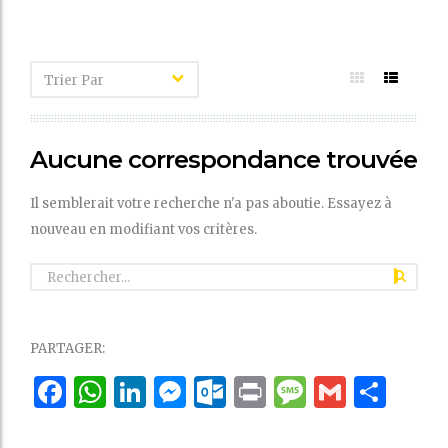
Aucune correspondance trouvée
Il semblerait votre recherche n'a pas aboutie. Essayez à
nouveau en modifiant vos critères.
PARTAGER:
Facebook
WhatsApp
LinkedIn
Messenger
Outlook.com
Print
Message
Gmail
Par