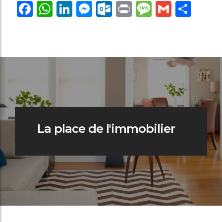
Facebook
WhatsApp
LinkedIn
Messenger
Outlook.com
Print
Message
Gmail
Par
La place de l'immobilier