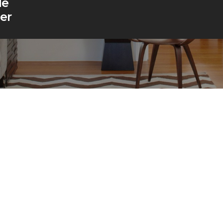
de
er